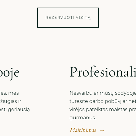
REZERVUOTI VIZITĄ
boje
Profesional
les, mes
Nesvarbu ar mūsų sodyboje 
iugias ir
turėsite darbo pobūvį ar ne
sti geriausią
virėjos pateiktas maistas pr
gurmanus.
Maitinimas
→