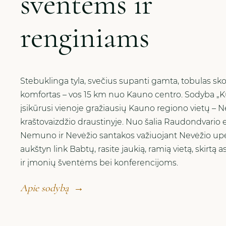
šventėms ir
renginiams
Stebuklinga tyla, svečius supanti gamta, tobulas sko
komfortas – vos 15 km nuo Kauno centro. Sodyba „K
įsikūrusi vienoje gražiausių Kauno regiono vietų – N
kraštovaizdžio draustinyje. Nuo šalia Raudondvario 
Nemuno ir Nevėžio santakos važiuojant Nevėžio up
aukštyn link Babtų, rasite jaukią, ramią vietą, skirt
ir įmonių šventėms bei konferencijoms.
Apie sodybą
→