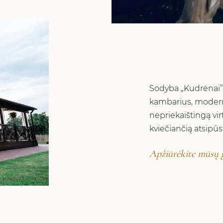
Sodyba „Kudrėnai” 
kambarius, modernią
nepriekaištingą vi
kviečiančią atsipūsti
Apžiūrėkite mūsų g