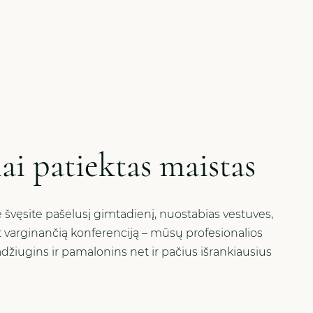
iai patiektas maistas
švęsite pašėlusį gimtadienį, nuostabias vestuves,
t varginančią konferenciją – mūsų profesionalios
adžiugins ir pamalonins net ir pačius išrankiausius