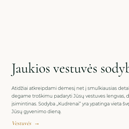
Jaukios vestuvės sody
Atidžiai atkreipdami dėmesį net į smulkiausias deta
degame troškimu padaryti Jūsų vestuves lengvas, dž
įsimintinas. Sodyba „Kudrėnai“ yra ypatinga vieta švę
Jūsų gyvenimo dieną.
Vestuvės
→