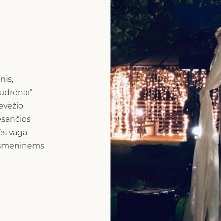
nis,
udrėnai”
evėžio
esančios
ės vaga
ą asmeninėms