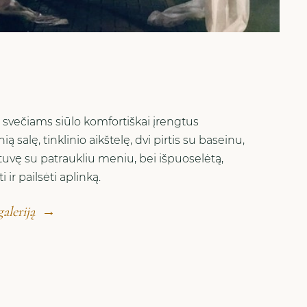
svečiams siūlo komfortiškai įrengtus
 salę, tinklinio aikštelę, dvi pirtis su baseinu,
rtuvę su patraukliu meniu, bei išpuoselėtą,
 ir pailsėti aplinką.
aleriją
→